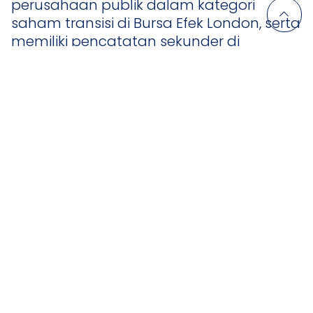
perusahaan publik dalam kategori
saham transisi di Bursa Efek London, serta
memiliki pencatatan sekunder di
Bermuda dan Singapura. Seluruh
kegiatan operasional Grup dikelola dari
Hong Kong.
DFI Retail Group merupakan bagian dari
Jardine Matheson Group.