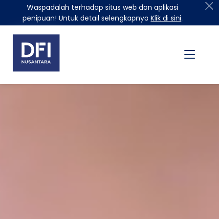
Waspadalah terhadap situs web dan aplikasi
penipuan! Untuk detail selengkapnya
Klik di sini
.