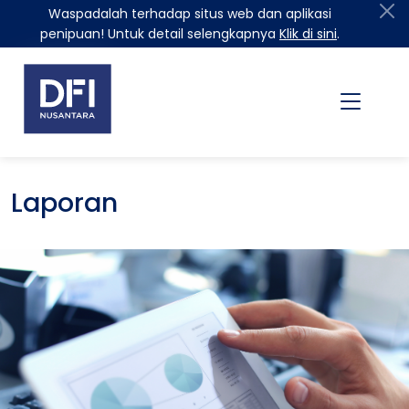
Waspadalah terhadap situs web dan aplikasi
penipuan! Untuk detail selengkapnya
Klik di sini
.
Laporan