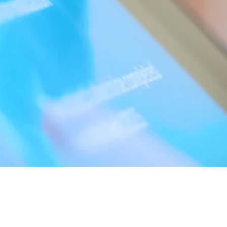
k
Notaris
Biro Administrasi Efek