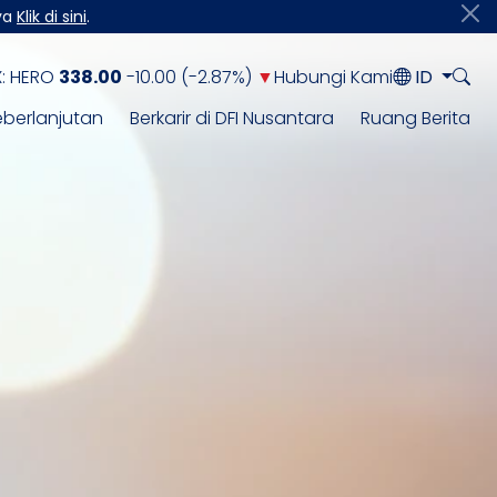
nya
Klik di sini
.
:
HERO
338.00
-10.00
(
-2.87%
)
▼
Hubungi Kami
ID
eberlanjutan
Berkarir di DFI Nusantara
Ruang Berita