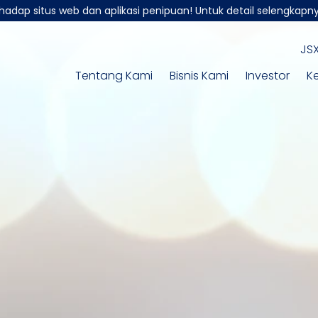
adap situs web dan aplikasi penipuan! Untuk detail selengkap
JSX
Tentang Kami
Bisnis Kami
Investor
K